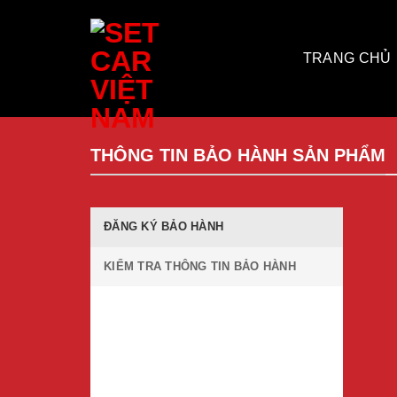
Bỏ
qua
nội
TRANG CHỦ
dung
THÔNG TIN BẢO HÀNH SẢN PHẨM
ĐĂNG KÝ BẢO HÀNH
KIỂM TRA THÔNG TIN BẢO HÀNH