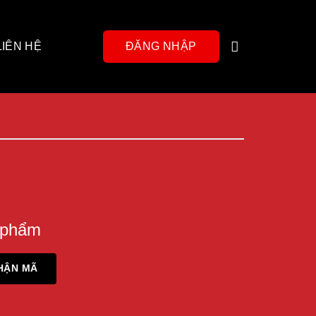
LIÊN HỆ
ĐĂNG NHẬP
 phẩm
HẬN MÃ