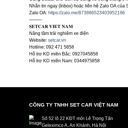
Nhắn tin ngay (Inbox) hoặc liên hệ Zalo OA của 
Zalo OA:
https://zalo.me/873886523403952196
────
𝐒𝐄𝐓𝐂𝐀𝐑 𝐕𝐈𝐄𝐓 𝐍𝐀𝐌
Nâng tầm trải nghiệm xe điện
Website:
setcar.vn
Hotline: 092 471 5858
Hỗ trợ KD miền Bắc: 0927045858
Hỗ trợ KD miền Nam: 0344975858
CÔNG TY TNHH SET CAR VIỆT NAM
Số 52 lô 22 KĐT mới Lê Trọng Tấn
Geleximco A, An Khánh, Hà Nội