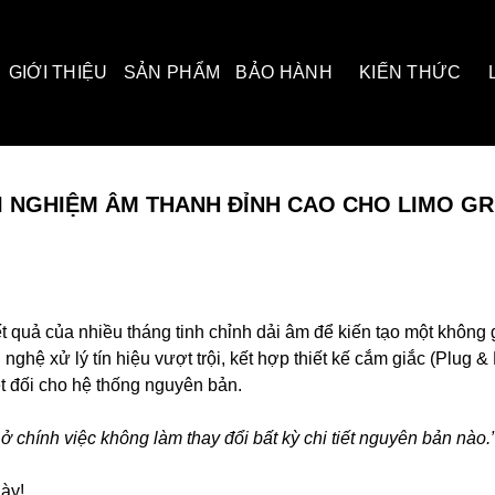
GIỚI THIỆU
SẢN PHẨM
BẢO HÀNH
KIẾN THỨC
ẢI NGHIỆM ÂM THANH ĐỈNH CAO CHO LIMO G
t quả của nhiều tháng tinh chỉnh dải âm để kiến tạo một không
ghệ xử lý tín hiệu vượt trội, kết hợp thiết kế cắm giắc (Plug & 
t đối cho hệ thống nguyên bản.
ở chính việc không làm thay đổi bất kỳ chi tiết nguyên bản nào.
ày!