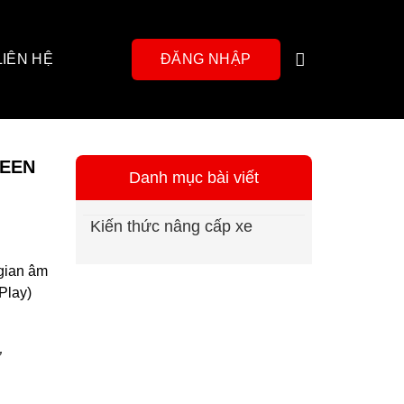
LIÊN HỆ
ĐĂNG NHẬP
REEN
Danh mục bài viết
Kiến thức nâng cấp xe
 gian âm
Play)
”