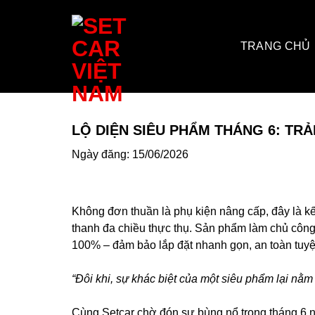
Bỏ
qua
nội
TRANG CHỦ
dung
LỘ DIỆN SIÊU PHẨM THÁNG 6: TR
Ngày đăng: 15/06/2026
Không đơn thuần là phụ kiện nâng cấp, đây là kế
thanh đa chiều thực thụ. Sản phẩm làm chủ công n
100% – đảm bảo lắp đặt nhanh gọn, an toàn tuyệ
“Đôi khi, sự khác biệt của một siêu phẩm lại nằm 
Cùng Setcar chờ đón sự bùng nổ trong tháng 6 n