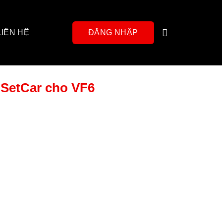
LIÊN HỆ
ĐĂNG NHẬP
 SetCar cho VF6