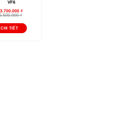
VF6
3.700.000
₫
5.500.000
₫
CHI TIẾT
00 ₫.
00 ₫.