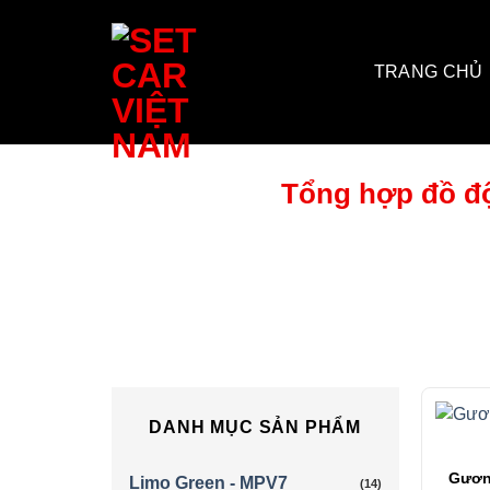
Bỏ
qua
nội
TRANG CHỦ
dung
Tổng hợp đồ độ
DANH MỤC SẢN PHẨM
Gương
Limo Green - MPV7
(14)