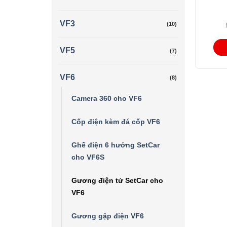
VF3
(10)
Giá
Giá
gốc
hiện
là:
tại
VF5
(7)
5.500.0
là:
3.700.0
VF6
(8)
Camera 360 cho VF6
Cốp điện kèm đá cốp VF6
Ghế điện 6 hướng SetCar
cho VF6S
Gương điện tử SetCar cho
VF6
Gương gập điện VF6