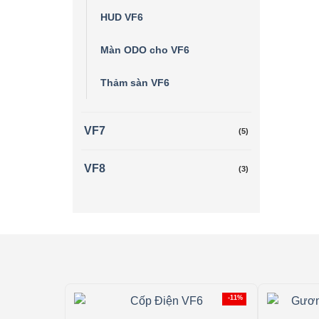
HUD VF6
Màn ODO cho VF6
Thảm sàn VF6
VF7
(5)
VF8
(3)
-11%