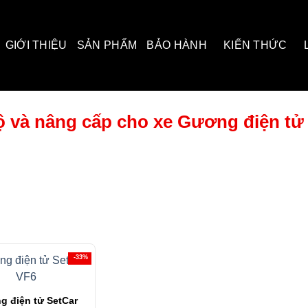
GIỚI THIỆU
SẢN PHẨM
BẢO HÀNH
KIẾN THỨC
 và nâng cấp cho xe Gương điện tử
-33%
 điện tử SetCar