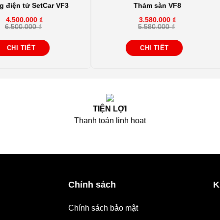
 điện tử SetCar VF3
Thảm sàn VF8
4.500.000
₫
3.580.000
₫
6.500.000
₫
5.580.000
₫
Giá
Giá
gốc
hiện
là:
tại
CHI TIẾT
CHI TIẾT
.
5.580.000 ₫.
là:
.
3.580.000 ₫.
TIỆN LỢI
Thanh toán linh hoạt
Chính sách
K
Chính sách bảo mật