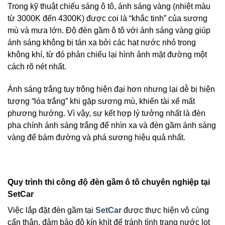
Trong kỹ thuật chiếu sáng ô tô, ánh sáng vàng (nhiệt màu
từ 3000K đến 4300K) được coi là “khắc tinh” của sương
mù và mưa lớn. Độ đèn gầm ô tô với ánh sáng vàng giúp
ánh sáng không bị tán xạ bởi các hạt nước nhỏ trong
không khí, từ đó phản chiếu lại hình ảnh mặt đường một
cách rõ nét nhất.
Ánh sáng trắng tuy trông hiện đại hơn nhưng lại dễ bị hiện
tượng “lóa trắng” khi gặp sương mù, khiến tài xế mất
phương hướng. Vì vậy, sự kết hợp lý tưởng nhất là đèn
pha chính ánh sáng trắng để nhìn xa và đèn gầm ánh sáng
vàng để bám đường và phá sương hiệu quả nhất.
Quy trình thi công độ đèn gầm ô tô chuyên nghiệp tại
SetCar
Việc lắp đặt đèn gầm tại
SetCar
được thực hiện vô cùng
cẩn thận, đảm bảo độ kín khít để tránh tình trạng nước lọt