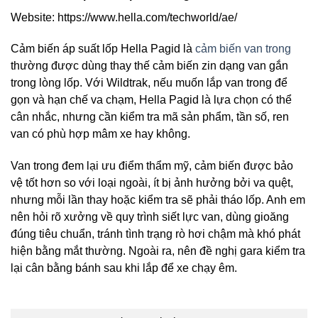
Website: https://www.hella.com/techworld/ae/
Cảm biến áp suất lốp Hella Pagid là
cảm biến van trong
thường được dùng thay thế cảm biến zin dạng van gắn
trong lòng lốp. Với Wildtrak, nếu muốn lắp van trong để
gọn và hạn chế va chạm, Hella Pagid là lựa chọn có thể
cân nhắc, nhưng cần kiểm tra mã sản phẩm, tần số, ren
van có phù hợp mâm xe hay không.
Van trong đem lại ưu điểm thẩm mỹ, cảm biến được bảo
vệ tốt hơn so với loại ngoài, ít bị ảnh hưởng bởi va quệt,
nhưng mỗi lần thay hoặc kiểm tra sẽ phải tháo lốp. Anh em
nên hỏi rõ xưởng về quy trình siết lực van, dùng gioăng
đúng tiêu chuẩn, tránh tình trạng rò hơi chậm mà khó phát
hiện bằng mắt thường. Ngoài ra, nên đề nghị gara kiểm tra
lại cân bằng bánh sau khi lắp để xe chạy êm.