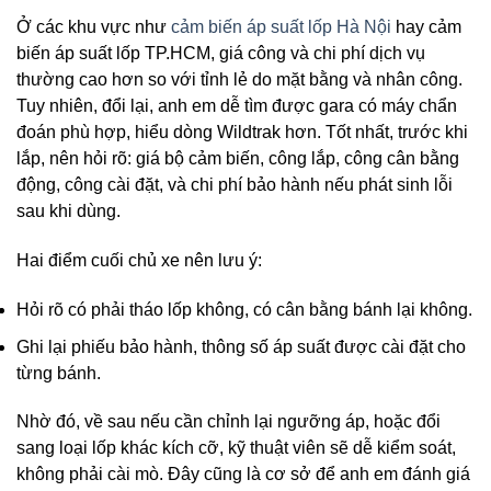
Ở các khu vực như
cảm biến áp suất lốp Hà Nội
hay cảm
biến áp suất lốp TP.HCM, giá công và chi phí dịch vụ
thường cao hơn so với tỉnh lẻ do mặt bằng và nhân công.
Tuy nhiên, đổi lại, anh em dễ tìm được gara có máy chẩn
đoán phù hợp, hiểu dòng Wildtrak hơn. Tốt nhất, trước khi
lắp, nên hỏi rõ: giá bộ cảm biến, công lắp, công cân bằng
động, công cài đặt, và chi phí bảo hành nếu phát sinh lỗi
sau khi dùng.
Hai điểm cuối chủ xe nên lưu ý:
Hỏi rõ có phải tháo lốp không, có cân bằng bánh lại không.
Ghi lại phiếu bảo hành, thông số áp suất được cài đặt cho
từng bánh.
Nhờ đó, về sau nếu cần chỉnh lại ngưỡng áp, hoặc đổi
sang loại lốp khác kích cỡ, kỹ thuật viên sẽ dễ kiểm soát,
không phải cài mò. Đây cũng là cơ sở để anh em đánh giá