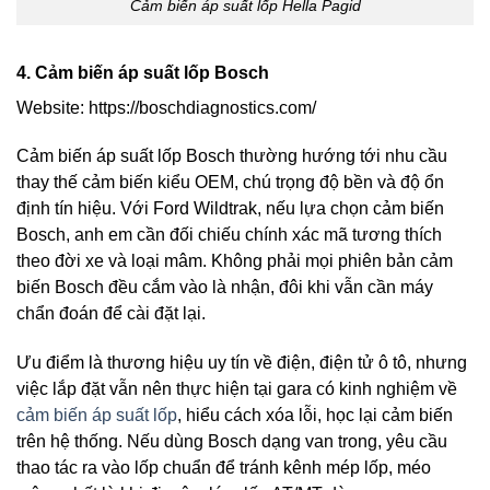
Cảm biến áp suất lốp Hella Pagid
4. Cảm biến áp suất lốp Bosch
Website: https://boschdiagnostics.com/
Cảm biến áp suất lốp Bosch thường hướng tới nhu cầu
thay thế cảm biến kiểu OEM, chú trọng độ bền và độ ổn
định tín hiệu. Với Ford Wildtrak, nếu lựa chọn cảm biến
Bosch, anh em cần đối chiếu chính xác mã tương thích
theo đời xe và loại mâm. Không phải mọi phiên bản cảm
biến Bosch đều cắm vào là nhận, đôi khi vẫn cần máy
chẩn đoán để cài đặt lại.
Ưu điểm là thương hiệu uy tín về điện, điện tử ô tô, nhưng
việc lắp đặt vẫn nên thực hiện tại gara có kinh nghiệm về
cảm biến áp suất lốp
, hiểu cách xóa lỗi, học lại cảm biến
trên hệ thống. Nếu dùng Bosch dạng van trong, yêu cầu
thao tác ra vào lốp chuẩn để tránh kênh mép lốp, méo