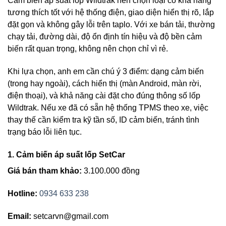
Cảm biến áp suất lốp Wildtrak nên chọn loại có khả năng
tương thích tốt với hệ thống điện, giao diện hiển thị rõ, lắp
đặt gọn và không gây lỗi trên taplo. Với xe bán tải, thường
chạy tải, đường dài, độ ổn định tín hiệu và độ bền cảm
biến rất quan trọng, không nên chọn chỉ vì rẻ.
Khi lựa chọn, anh em cần chú ý 3 điểm: dạng cảm biến
(trong hay ngoài), cách hiển thị (màn Android, màn rời,
điện thoại), và khả năng cài đặt cho đúng thông số lốp
Wildtrak. Nếu xe đã có sẵn hệ thống TPMS theo xe, việc
thay thế cần kiểm tra kỹ tần số, ID cảm biến, tránh tình
trạng báo lỗi liên tục.
1. Cảm biến áp suất lốp SetCar
Giá bán tham khảo:
3.100.000 đồng
Hotline:
0934 633 238
Email:
setcarvn@gmail.com