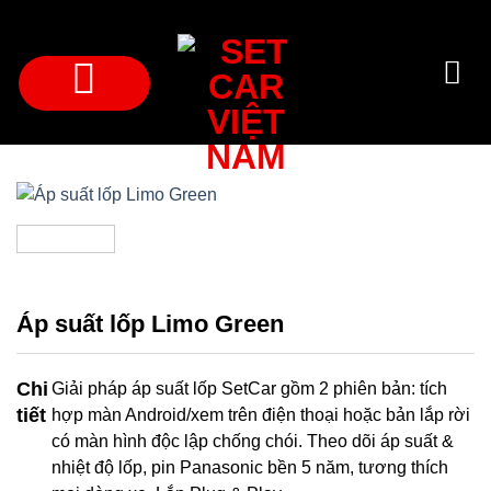
Bỏ
qua
nội
dung
Áp suất lốp Limo Green
Chi
Giải pháp áp suất lốp SetCar gồm 2 phiên bản: tích
tiết
hợp màn Android/xem trên điện thoại hoặc bản lắp rời
có màn hình độc lập chống chói. Theo dõi áp suất &
nhiệt độ lốp, pin Panasonic bền 5 năm, tương thích