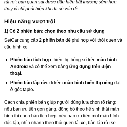
rủi ro”: bạn quan sát được dấu hiệu bất thường sớm hơn,
thay vì chỉ phát hiện khi đã có vấn đề.
Hiệu năng vượt trội
1) Có 2 phiên bản: chọn theo nhu cầu sử dụng
SetCar cung cấp
2 phiên bản
để phù hợp với thói quen và
cấu hình xe:
Phiên bản tích hợp:
hiển thị thông số trên
màn hình
Android
và có thể xem bằng
ứng dụng trên điện
thoại
.
Phiên bản lắp rời:
đi kèm
màn hình hiển thị riêng
đặt
ở góc taplo.
Cách chia phiên bản giúp người dùng lựa chọn rõ ràng:
nếu bạn ưu tiên gọn gàng, đồng bộ theo hệ sinh thái màn
hình thì chọn bản tích hợp; nếu bạn ưu tiên một màn hình
độc lập, nhìn nhanh theo thói quen lái xe, bản lắp rời sẽ