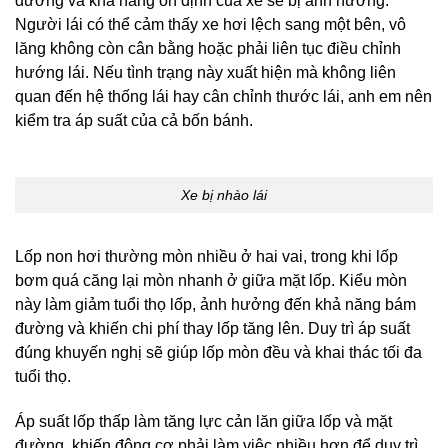
đường và khả năng ổn định của xe sẽ bị ảnh hưởng.
Người lái có thể cảm thấy xe hơi lệch sang một bên, vô
lăng không còn cân bằng hoặc phải liên tục điều chỉnh
hướng lái. Nếu tình trạng này xuất hiện mà không liên
quan đến hệ thống lái hay cân chỉnh thước lái, anh em nên
kiểm tra áp suất của cả bốn bánh.
Xe bị nhào lái
Lốp non hơi thường mòn nhiều ở hai vai, trong khi lốp
bơm quá căng lại mòn nhanh ở giữa mặt lốp. Kiểu mòn
này làm giảm tuổi thọ lốp, ảnh hưởng đến khả năng bám
đường và khiến chi phí thay lốp tăng lên. Duy trì áp suất
đúng khuyến nghị sẽ giúp lốp mòn đều và khai thác tối đa
tuổi thọ.
Áp suất lốp thấp làm tăng lực cản lăn giữa lốp và mặt
đường, khiến động cơ phải làm việc nhiều hơn để duy trì