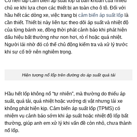
Có nên lắp cảm biến áp suất lốp là băn khoăn của nhiều
chủ xe khi lựa chọn các thiết bị an toàn cho ô tô. Đối với
hầu hết các dòng xe, việc trang bị
cảm biến áp suất lốp
là
cần thiết. Thiết bị này liên tục theo dõi áp suất và nhiệt độ
của từng bánh xe, đồng thời phát cảnh báo khi phát hiện
dấu hiệu bất thường như non hơi, rò rỉ hoặc quá nhiệt.
Người lái nhờ đó có thể chủ động kiểm tra và xử lý trước
khi sự cố trở nên nghiêm trọng.
Hiện tượng nổ lốp trên đường do áp suất quá tải
Hầu hết lốp không nổ “tự nhiên”, mà thường do thiếu áp
suất, quá tải, quá nhiệt hoặc vướng dị vật nhưng lái xe
không phát hiện kịp. Cảm biến áp suất lốp (TPMS) có
nhiệm vụ cảnh báo sớm khi áp suất hoặc nhiệt độ lốp bất
thường, giúp anh em xử lý khi vấn đề còn nhỏ, chưa thành
nổ lốp.