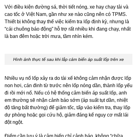
Với điều kiện đường sá, thời tiết nóng, xe hay chạy tải và
cao tốc ở Việt Nam, gần như xe nào cũng nên có TPMS.
Thiết bị không thay thế việc kiểm tra lốp định kỳ, nhưng là
“cái chuông báo động” hỗ trợ rất nhiều khi đang chạy, nhất
là ban đêm hoặc trời mưa, tầm nhìn kém.
Hình ảnh thực tế sau khi lắp cảm biến áp suất lốp trên xe
Nhiều vụ nổ lốp xảy ra do tài xế không cảm nhận được lốp
non hơi, cán đinh từ trước nên lốp nóng dần, thành lốp yếu
đi rồi mới nổ. Nếu có hệ thống cảm biến áp suất lốp, anh
em thường sẽ nhận cảnh báo sớm (áp suất tụt dần, nhiệt
độ tăng bất thường) để giảm tốc, tấp vào kiểm tra, thay lốp
dự phòng hoặc gọi cứu hộ, giảm đáng kể nguy cơ mất lái
đột ngột.
Điểm cần lưu ý là cảm biến chỉ cảnh báo, không “chữa