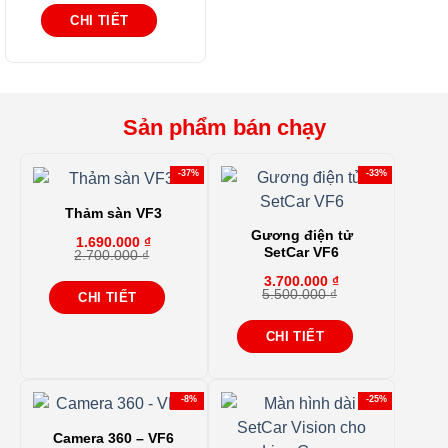
gốc
hiện
là:
tại
CHI TIẾT
3.900.000 ₫.
là:
3.100.000 ₫.
Sản phẩm bán chạy
-37%
-33%
Thảm sàn VF3
Gương điện tử
1.690.000
₫
SetCar VF6
2.700.000
₫
Giá
Giá
gốc
hiện
3.700.000
₫
là:
tại
5.500.000
₫
CHI TIẾT
Giá
Giá
2.700.000 ₫.
là:
gốc
hiện
1.690.000 ₫.
là:
tại
CHI TIẾT
5.500.000 ₫.
là:
3.700.000 ₫.
-8%
-25%
Camera 360 – VF6