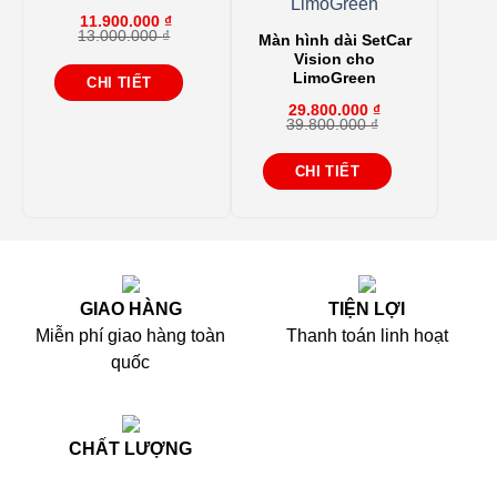
11.900.000
₫
13.000.000
₫
Màn hình dài SetCar
Giá
Giá
Vision cho
gốc
hiện
là:
tại
LimoGreen
CHI TIẾT
13.000.000 ₫.
là:
11.900.000 ₫.
29.800.000
₫
39.800.000
₫
Giá
Giá
gốc
hiện
là:
tại
CHI TIẾT
39.800.000 ₫.
là:
29.800.000 ₫.
GIAO HÀNG
TIỆN LỢI
Miễn phí giao hàng toàn
Thanh toán linh hoạt
quốc
CHẤT LƯỢNG