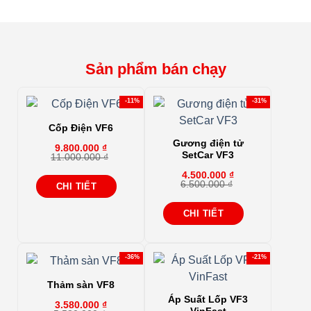
Sản phẩm bán chạy
-11%
-31%
Cốp Điện VF6
Gương điện tử
9.800.000
₫
SetCar VF3
11.000.000
₫
Giá
Giá
gốc
hiện
4.500.000
₫
là:
tại
6.500.000
₫
CHI TIẾT
Giá
Giá
11.000.000 ₫.
là:
gốc
hiện
9.800.000 ₫.
là:
tại
CHI TIẾT
6.500.000 ₫.
là:
4.500.000 ₫.
-36%
-21%
Thảm sàn VF8
Áp Suất Lốp VF3
3.580.000
₫