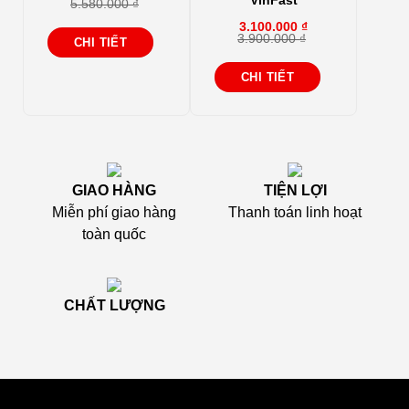
VinFast
5.580.000
₫
Giá
Giá
gốc
hiện
3.100.000
₫
là:
tại
3.900.000
₫
CHI TIẾT
Giá
Giá
5.580.000 ₫.
là:
gốc
hiện
3.580.000 ₫.
là:
tại
CHI TIẾT
3.900.000 ₫.
là:
3.100.000 ₫.
GIAO HÀNG
TIỆN LỢI
Miễn phí giao hàng
Thanh toán linh hoạt
toàn quốc
CHẤT LƯỢNG