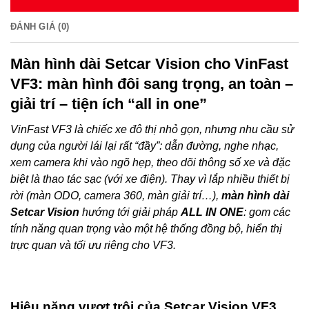
ĐÁNH GIÁ (0)
Màn hình dài Setcar Vision cho VinFast
VF3: màn hình đôi sang trọng, an toàn –
giải trí – tiện ích “all in one”
VinFast VF3 là chiếc xe đô thị nhỏ gọn, nhưng nhu cầu sử
dụng của người lái lại rất “đầy”: dẫn đường, nghe nhạc,
xem camera khi vào ngõ hẹp, theo dõi thông số xe và đặc
biệt là thao tác sạc (với xe điện). Thay vì lắp nhiều thiết bị
rời (màn ODO, camera 360, màn giải trí…),
màn hình dài
Setcar Vision
hướng tới giải pháp
ALL IN ONE
: gom các
tính năng quan trọng vào một hệ thống đồng bộ, hiển thị
trực quan và tối ưu riêng cho VF3.
Hiệu năng vượt trội của Setcar Vision VF3