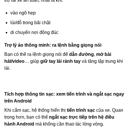
trợ lái xe an toàn, nhất là khi:
vào ngõ hẹp
lùi/đỗ trong bãi chật
di chuyển nơi đông đúc
Trợ lý ảo thông minh: ra lệnh bằng giọng nói
Bạn có thể ra lệnh giọng nói để
dẫn đường
,
mở bài
hát/video
… giúp
giữ tay lái rảnh tay
và tăng tập trung khi
lái.
Tích hợp thông tin sạc: xem tiến trình và ngắt sạc ngay
trên Android
Khi cắm sạc, hệ thống hiển thị
tiến trình sạc
của xe. Quan
trọng hơn, bạn có thể
ngắt sạc trực tiếp trên hệ điều
hành Android
mà không cần thao tác lòng vòng.