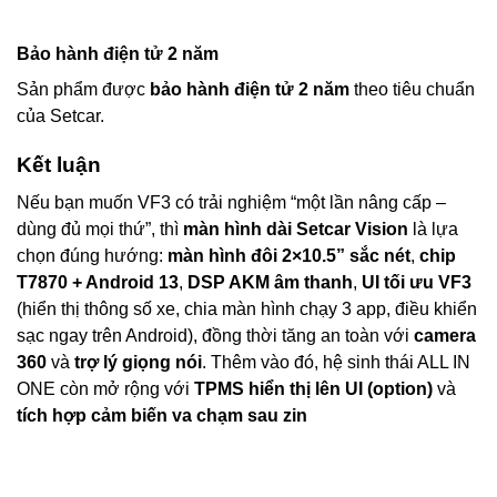
Bảo hành điện tử 2 năm
Sản phẩm được
bảo hành điện tử 2 năm
theo tiêu chuẩn
của Setcar.
Kết luận
Nếu bạn muốn VF3 có trải nghiệm “một lần nâng cấp –
dùng đủ mọi thứ”, thì
màn hình dài Setcar Vision
là lựa
chọn đúng hướng:
màn hình đôi 2×10.5” sắc nét
,
chip
T7870 + Android 13
,
DSP AKM âm thanh
,
UI tối ưu VF3
(hiển thị thông số xe, chia màn hình chạy 3 app, điều khiển
sạc ngay trên Android), đồng thời tăng an toàn với
camera
360
và
trợ lý giọng nói
. Thêm vào đó, hệ sinh thái ALL IN
ONE còn mở rộng với
TPMS hiển thị lên UI (option)
và
tích hợp cảm biến va chạm sau zin