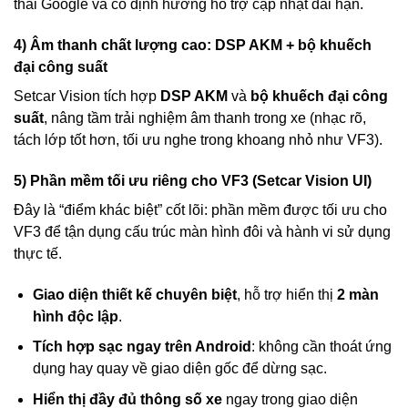
thái Google và có định hướng hỗ trợ cập nhật dài hạn.
4) Âm thanh chất lượng cao: DSP AKM + bộ khuếch
đại công suất
Setcar Vision tích hợp
DSP AKM
và
bộ khuếch đại công
suất
, nâng tầm trải nghiệm âm thanh trong xe (nhạc rõ,
tách lớp tốt hơn, tối ưu nghe trong khoang nhỏ như VF3).
5) Phần mềm tối ưu riêng cho VF3 (Setcar Vision UI)
Đây là “điểm khác biệt” cốt lõi: phần mềm được tối ưu cho
VF3 để tận dụng cấu trúc màn hình đôi và hành vi sử dụng
thực tế.
Giao diện thiết kế chuyên biệt
, hỗ trợ hiển thị
2 màn
hình độc lập
.
Tích hợp sạc ngay trên Android
: không cần thoát ứng
dụng hay quay về giao diện gốc để dừng sạc.
Hiển thị đầy đủ thông số xe
ngay trong giao diện