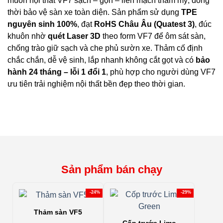
muốn nội thất VF7 sạch – gọn – liền mạch thẩm mỹ, đồng
thời bảo vệ sàn xe toàn diện. Sản phẩm sử dụng
TPE
nguyên sinh 100%
, đạt
RoHS Châu Âu (Quatest 3)
, đúc
khuôn nhờ
quét Laser 3D
theo form VF7 để ôm sát sàn,
chống trào giữ sạch và che phủ sườn xe. Thảm cố định
chắc chắn, dễ vệ sinh, lắp nhanh không cắt gọt và có
bảo
hành 24 tháng – lỗi 1 đổi 1
, phù hợp cho người dùng VF7
ưu tiên trải nghiệm nội thất bền đẹp theo thời gian.
Sản phẩm bán chạy
-24%
-29%
Thảm sàn VF5