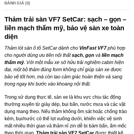
ĐÁNH GIÁ (0)
Thảm trải sàn VF7 SetCar: sạch – gọn –
liền mạch thẩm mỹ, bảo vệ sàn xe toàn
diện
Thảm lót sàn ô tô SetCar dành cho
VinFast VF7
phù hợp
cho người dùng ưu tiên nội thất
sạch, gọn
và
liền mạch
thẩm mỹ
. Với một mẫu xe sở hữu trải nghiệm cabin hiện
đại, một bộ thảm đúng form không chỉ giúp sàn xe được
bảo vệ tốt hơn, mà còn tạo cảm giác hoàn thiện và sang
trọng ngay khi bước vào khoang nội thất.
Trong sử dụng thực tế, sàn xe là khu vực chịu tác động
thường xuyên từ giày dép, bụi bẩn, nước mưa và các vật
dụng mang theo. Nếu thảm không ôm sát hoặc chống trào
kém, bụi/nước có thể lọt xuống dưới, khiến việc vệ sinh
mất nhiều thời gian và thảm nỉ zin dễ bị bám bẩn, ẩm mốc
theo thời gian.
Thảm trải sàn VF7 SetCar
được thiết kế