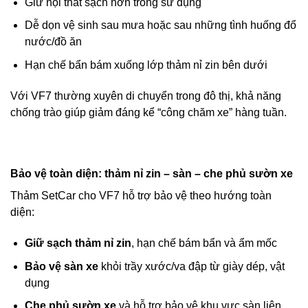
Giữ nội thất sạch hơn trong sử dụng
Dễ dọn vệ sinh sau mưa hoặc sau những tình huống đổ
nước/đồ ăn
Hạn chế bẩn bám xuống lớp thảm nỉ zin bên dưới
Với VF7 thường xuyên di chuyển trong đô thị, khả năng
chống trào giúp giảm đáng kể “công chăm xe” hàng tuần.
Bảo vệ toàn diện: thảm nỉ zin – sàn – che phủ sườn xe
Thảm SetCar cho VF7 hỗ trợ bảo vệ theo hướng toàn
diện:
Giữ sạch thảm nỉ zin
, hạn chế bám bẩn và ẩm mốc
Bảo vệ sàn xe
khỏi trầy xước/va đập từ giày dép, vật
dụng
Che phủ sườn xe
và hỗ trợ bảo vệ khu vực sàn liên