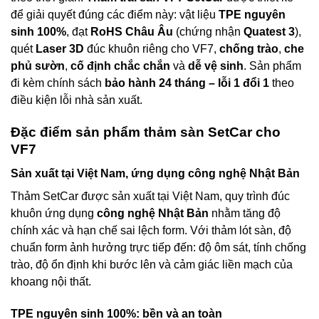
để giải quyết đúng các điểm này: vật liệu
TPE nguyên
sinh 100%
, đạt
RoHS Châu Âu
(chứng nhận
Quatest 3
),
quét
Laser 3D
đúc khuôn riêng cho VF7,
chống trào
,
che
phủ sườn
,
cố định chắc chắn
và
dễ vệ sinh
. Sản phẩm
đi kèm chính sách
bảo hành 24 tháng – lỗi 1 đổi 1
theo
điều kiện lỗi nhà sản xuất.
Đặc điểm sản phẩm thảm sàn SetCar cho
VF7
Sản xuất tại Việt Nam, ứng dụng công nghệ Nhật Bản
Thảm SetCar được sản xuất tại Việt Nam, quy trình đúc
khuôn ứng dụng
công nghệ Nhật Bản
nhằm tăng độ
chính xác và hạn chế sai lệch form. Với thảm lót sàn, độ
chuẩn form ảnh hưởng trực tiếp đến: độ ôm sát, tính chống
trào, độ ổn định khi bước lên và cảm giác liền mạch của
khoang nội thất.
TPE nguyên sinh 100%: bền và an toàn